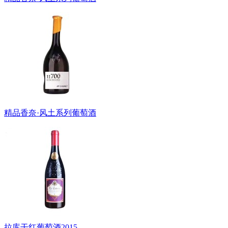
精品香奈·风土系列葡萄酒
拉库干红葡萄酒2015