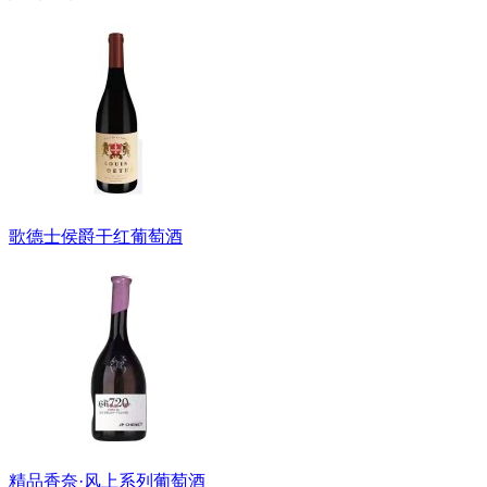
歌德士侯爵干红葡萄酒
精品香奈·风上系列葡萄酒