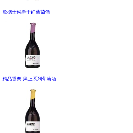
歌德士侯爵干红葡萄酒
精品香奈·风上系列葡萄酒